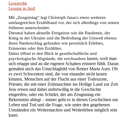
Leseprobe
Lesung in Anif
Mit „Zeugnistag“ legt Christoph Janacs einen weiteren
umfangreichen Erzählband vor, der sich allerdings von seinen
früheren unterscheidet:
Diesmal haben aktuelle Ereignisse wie die Pandemie, der
Krieg in der Ukraine und die Bedrohung der Umwelt ebenso
ihren Niederschlag gefunden wie persönlich Erlebtes,
Erinnertes oder ihm Erzähltes.
Dabei öffnet er den Blick in gesellschaftliche und
lassen, weil man
psychologische Abgründe, die erschaudern
sich ertappt und an die eigenen
Schatten erinnert fühlt. Daran
gemahnt
auch das Umschlagbild von Reiner Maria Auer.
Ob
es zwei Schwestern sind, die von einander
nicht lassen
können, Menschen auf der Flucht aus
einer Todeszone,
Priester, die mit einer Zeitmaschine
ins Heilige Land zur Zeit
Jesu reisen und
dabei unfreiwillig in die Geschichte
eingreifen,
oder ein Schüler, der am Zeugnistag ein
Bekenntnis
ablegt – immer geht es in diesen Geschichten
um
Leben und Tod und die Frage, wie unter den
gegebenen
Umständen ein Weitermachen und
Weiterleben möglich sein
kann.