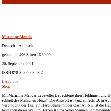
Marianne Manda
Deutsch – Arabisch
gebunden, 496 Seiten | € 30,00
20. September 2021
ISBN 978-3-904068-48-2
Leseprobe
Shop
Mit Marianne Mandas liebevoller Betrachtung ihrer Heldinnen und 
schlägt des Menschen Herz?“ Die Antwort ist ganz einfach: „Um Atme
Verbindung der Thal‘ath Harb-Straße mit der Qasr An-Nil, ist die Ha
begegnen dieser Welt im Herzen Kairos voller Staunen und Bewunderun