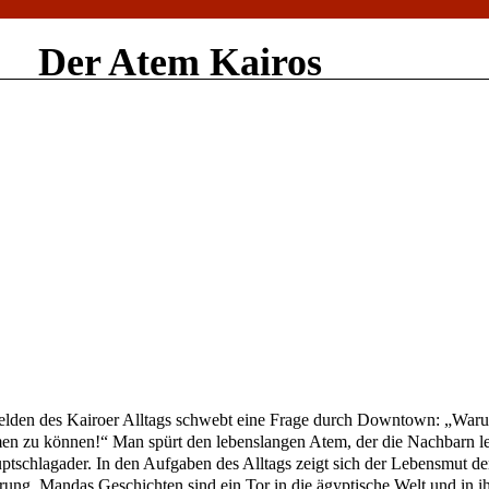
Der Atem Kairos
Helden des Kairoer Alltags schwebt eine Frage durch Downtown: „War
n zu können!“ Man spürt den lebenslangen Atem, der die Nachbarn leb
uptschlagader. In den Aufgaben des Alltags zeigt sich der Lebensmut 
g. Mandas Geschichten sind ein Tor in die ägyptische Welt und in ihr