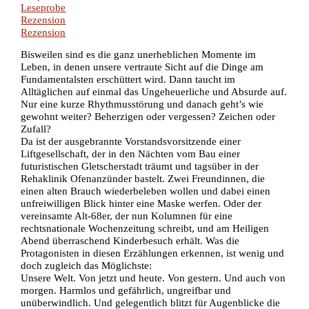
Leseprobe
Rezension
Rezension
Bisweilen sind es die ganz unerheblichen Momente im
Leben, in denen unsere vertraute Sicht auf die Dinge am
Fundamentalsten erschüttert wird. Dann taucht im
Alltäglichen auf einmal das Ungeheuerliche und Absurde auf.
Nur eine kurze Rhythmusstörung und danach geht’s wie
gewohnt weiter? Beherzigen oder vergessen? Zeichen oder
Zufall?
Da ist der ausgebrannte Vorstandsvorsitzende einer
Liftgesellschaft, der in den Nächten vom Bau einer
futuristischen Gletscherstadt träumt und tagsüber in der
Rehaklinik Ofenanzünder bastelt. Zwei Freundinnen, die
einen alten Brauch wiederbeleben wollen und dabei einen
unfreiwilligen Blick hinter eine Maske werfen. Oder der
vereinsamte Alt-68er, der nun Kolumnen für eine
rechtsnationale Wochenzeitung schreibt, und am Heiligen
Abend überraschend Kinderbesuch erhält. Was die
Protagonisten in diesen Erzählungen erkennen, ist wenig und
doch zugleich das Möglichste:
Unsere Welt. Von jetzt und heute. Von gestern. Und auch von
morgen. Harmlos und gefährlich, ungreifbar und
unüberwindlich. Und gelegentlich blitzt für Augenblicke die