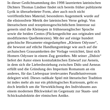
In dieser Gedichtsammlung des 1998 laureierten lateinischen
Dichters Thomas Lindner findet sich bereits früher publizierte
Lyrik in überarbeiteter Form, aber auch noch nicht
veröffentlichtes Material; besonderes Augenmerk wurde auf
die elisionsfreie Metrik der lateinischen Verse gelegt. Von
literarischem und rezeptionsgeschichtlichem Interesse sui
generis sind die Kleinepen in frühneuenglischer Sprache
sowie die beiden Centos (Flickengedichte aus originalen und
modifizierten Quellentexten). Mit der auf einige hundert
griechische Hexameter eingedampften „Kleinen Odyssee“,
die bewusst auf etliche Handlungsstränge wie auch auf die
archaischen Grausamkeiten der Vorlage verzichtet, lässt sich
Homers Odyssee in einem Zug genießen. Mit seiner „Didois“
liefert der Autor einen kontrafaktischen Entwurf zur Aeneis,
in dem sich die Liebesbeziehung zwischen Dido und Aeneas
erfüllt und die Gründung des Imperium Romanum an ein
anderes, für das Liebespaar irrelevantes Paralleluniversum
delegiert wird. Dieses radikale Spiel mit literarischer Tradition
ist indes mehr als nur ein philologisches Kuriosum, geht es
doch letztlich um die Verwirklichung des Individuums aus
einem modernen Blickwinkel im Gegensatz zur Staats- und
Schicksalsdoktrin der römischen Antike.