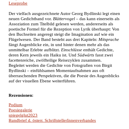
Leseprobe
Der vielfach ausgezeichnete Autor Georg Bydlinski legt einen
neuen Gedichtband vor.
Blättervogel
– das kann einerseits als
Assoziation zum Titelbild gelesen werden, andererseits als
poetische Formel für die Rezeption von Lyrik überhaupt: Von
den Buchseiten angeregt steigt die Imagination auf wie ein
Flügelwesen. Der Band besteht aus drei Kapiteln:
Mitsprache
fängt Augenblicke ein, in und hinter denen mehr als das
unmittelbar Erlebte aufblitzt.
Einschlüsse
enthält Gedichte,
deren Kern jeweils ein Haiku ist. Und
Südwärts
fasst zwei
facettenreiche, zwölfteilige Reisezyklen zusammen.
Begleitet werden die Gedichte von Fotografien von Birgit
Bydlinski – einfühlsamen Momentaufnahmen aus oft
überraschenden Perspektiven, die die Poesie des Augenblicks
auf der visuellen Ebene weiterführen.
Rezensionen:
Podium
Poesiegalerie
spiegelglut2023
Rundbrief d. österr. SchriftstellerInnenverbandes