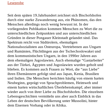
Leseprobe
Seit dem späten 19.Jahrhundert zeichnet sich Bischofshofen
durch eine starke Zuwanderung aus, ein Phänomen, das den
Menschen allerdings noch wenig bewusst ist. In der
vorliegenden Publikation kommen Menschen zu Wort die zu
unterschiedlichen Zeitpunkten und aus unterschiedlichen
Gründen in dieser Pongauer Kleinstadt gelandet sind. Das
Spektrum reicht von Südtirolern, ehemaligen
Nationalsozialisten aus Osteuropa, Vertriebenen aus Ungarn
und Rumänien, Flüchtlingen aus der Tschechoslowakei und
dem kommunistischen Ungarn, in den 1990er Jahren aus
dem ehemaligen Jugoslawien. Auch ehemalige “Gastarbeiter”
aus der Türkei, Ägypten und Jugoslawien wurden geholt und
blieben. Es kommen auch Frauen zu Wort, die “aus Liebe”
ihren Ehemännern gefolgt sind aus Japan, Kenia, Brasilien
und Indien. Die Menschen berichten häufig von einem harten
Neubeginn, geprägt von Sprachproblemen, Heimweh und
einem harten wirtschaftlichen Überlebenskampf, aber immer
wieder auch von ihrer Liebe zu Bischofshofen. Die einzelnen
Lebensgeschichten vermitteln uns aber auch Einblick in das
Leben der deutschen Bevölkerung unter Mussolini, hinter
dem Eisernen Vorhang oder in Afrika.