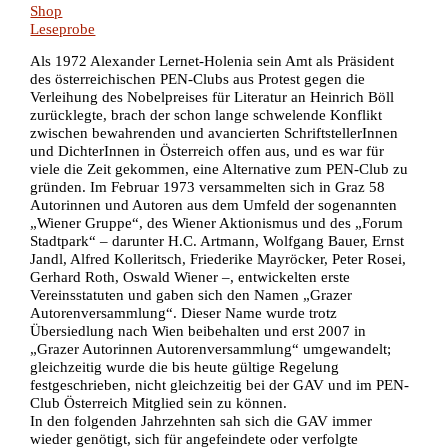
Shop
Leseprobe
Als 1972 Alexander Lernet-Holenia sein Amt als Präsident
des österreichischen PEN-Clubs aus Protest gegen die
Verleihung des Nobelpreises für Literatur an Heinrich Böll
zurücklegte, brach der schon lange schwelende Konflikt
zwischen bewahrenden und avancierten SchriftstellerInnen
und DichterInnen in Österreich offen aus, und es war für
viele die Zeit gekommen, eine Alternative zum PEN-Club zu
gründen. Im Februar 1973 versammelten sich in Graz 58
Autorinnen und Autoren aus dem Umfeld der sogenannten
„Wiener Gruppe“, des Wiener Aktionismus und des „Forum
Stadtpark“ – darunter H.C. Artmann, Wolfgang Bauer, Ernst
Jandl, Alfred Kolleritsch, Friederike Mayröcker, Peter Rosei,
Gerhard Roth, Oswald Wiener –, entwickelten erste
Vereinsstatuten und gaben sich den Namen „Grazer
Autorenversammlung“. Dieser Name wurde trotz
Übersiedlung nach Wien beibehalten und erst 2007 in
„Grazer Autorinnen Autorenversammlung“ umgewandelt;
gleichzeitig wurde die bis heute gültige Regelung
festgeschrieben, nicht gleichzeitig bei der GAV und im PEN-
Club Österreich Mitglied sein zu können.
In den folgenden Jahrzehnten sah sich die GAV immer
wieder genötigt, sich für angefeindete oder verfolgte