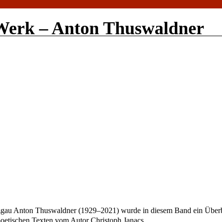
Werk – Anton Thuswaldner
zgau Anton Thuswaldner (1929–2021) wurde in diesem Band ein Überbl
 poetischen Texten vom Autor Christoph Janacs.