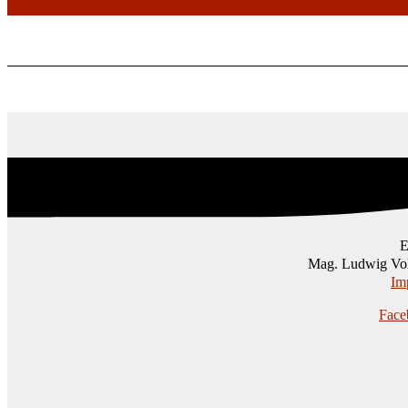
Mag. Ludwig Vol
Im
Face