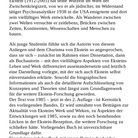
Ekstein (1912-2005) hat seine Wurzeln im Wien der
Zwischenkriegszeit, von wo er als jüdischer, im Widerstand
tätiger Psychoanalytiker 1938 in die USA emigrierte und dort
sein vielfältiges Werk entwickelte. Als Wanderer zwischen
zwei Welten versuchte er zeitlebens, Brücken zwischen
Zeiten, Kontinenten, Wissenschaften und Menschen zu
bauen.
Als junge Studentin fühlte sich die Autorin von diesem
Anliegen und dem Charisma von Ekstein so angesprochen,
dass sie sich – zunächst im Rahmen einer Dissertation, dann
als Buchautorin – mit den vielfältigen Aspekten von Eksteins
Leben und Werk differenziert auseinandersetzte und letztlich
eine Darstellung vorlegte, mit der sich auch Ekstein selbst
einverstanden erklärte. Sowohl die biographischen
Informationen als auch die detaillierte Aufschlüsselung von
Konzepten und Theorien sind längst zum Grundlagenwerk
für die weitere Ekstein-Forschung geworden.
Der Text von 1985 – jetzt in des 2. Auflage –ist Kernstück
des vorliegenden Bandes. Er wird umrahmt von Beiträgen zur
Aktualität von Eksteins Werk und Wirken, zu Aspekten der
Entwicklungen seit 1985, sowie zu den noch bestehenden
Lücken in der Ekstein-Rezeption, die weitere Forschung zu
schließen hätte. Vorliegendes Buch ist unverzichtbare
Grundlage dafür.