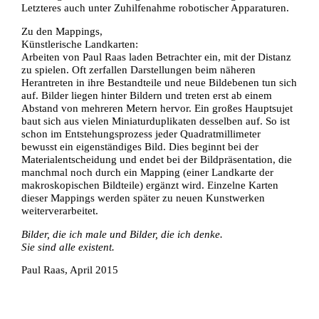
Letzteres auch unter Zu­hil­fe­nah­me robotischer Apparaturen.
Zu den Mappings,
Künstlerische Landkarten:
Arbeiten von Paul Raas laden Betrachter ein, mit der Distanz
zu spielen. Oft zerfallen Darstellungen beim näheren
Herantreten in ihre Bestandteile und neue Bildebenen tun sich
auf. Bilder liegen hinter Bildern und treten erst ab einem
Abstand von mehreren Metern hervor. Ein großes Hauptsujet
baut sich aus vielen Miniaturduplikaten desselben auf. So ist
schon im Entstehungsprozess jeder Quadratmillimeter
bewusst ein eigenständiges Bild. Dies beginnt bei der
Materialentscheidung und endet bei der Bildpräsentation, die
manchmal noch durch ein Mapping (einer Landkarte der
makroskopischen Bildteile) ergänzt wird. Einzelne Karten
dieser Mappings werden später zu neuen Kunstwerken
weiterverarbeitet.
Bilder, die ich male und Bilder, die ich denke.
Sie sind alle existent.
Paul Raas, April 2015